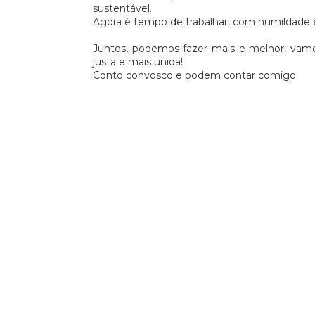
sustentável.
Informal e
Agora é tempo de trabalhar, com humildade e 
Juntos, podemos fazer mais e melhor, vamos
ntação sobre
justa e mais unida!
s sociais
Conto convosco e podem contar comigo.
ntes na
e;Apoio e
mento para
 entidades
.O Gabinete
ial pretende
a aberta para
e necessitem
ecimento,
amento ou
esolução de
e natureza
forçando o