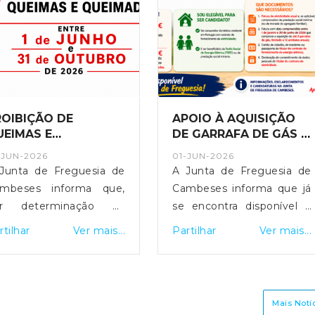
POIO À AQUISIÇÃO
Cambeses assinalou o
E GARRAFA DE GÁS –
Dia da Freguesia com
OTIJA SOLIDÁRIA
a Inauguração do
-JUN-2026
27-MAI-2026
026
Espaço Cidadão
Junta de Freguesia de
Cambeses assinalou o Dia
mbeses informa que já
da Freguesia, no passado
 encontra disponível o
sábado, com um
oio Botija Solidária 2026,
programa comemorativo
rtilhar
Ver mais...
Partilhar
Ver mais...
stinado a ajudar as
que ficou igualmente
mílias na aquisição de
marcado pela inauguração
s de petróleo liquefeito
do novo Espaço Cidadão,
PL) em garrafa. Apoio
reforçando a proximidade
Mais Notí
nanceiro: • 15€ por mês
dos serviços públicos à