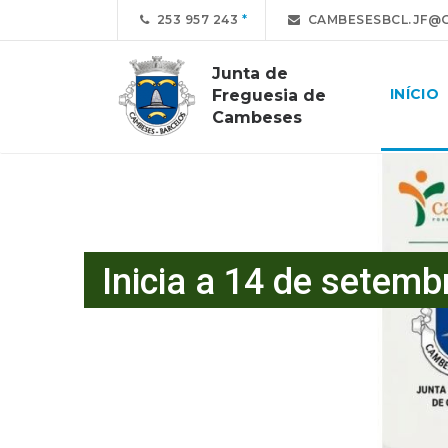
253 957 243
CAMBESESBCL.JF@G
Junta de
INÍCIO
Freguesia de
Cambeses
Inicia a 14 de setemb