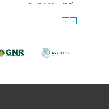
Avenida de Sequeade, 217 Barcelos
Tel.: 253 953 030
Fecha em 2 horas e 19 minutos
Farmácia Central
Largo Bom Jesus da Cruz, 4-6
Barcelos
Tel.: 253 811 637
Fecha em 1 hora e 49 minutos
Farmácia Confiança
Rua Nossa senhora da Lapa, 1407
Lugar de Gandara
Tel.: 253 884 500
Fecha em 2 horas e 49 minutos
Farmácia Cunha
Rua Padre Sebastião de Matos, Edf
Agrela, Lugar de Agrela, 98 Barcelos
Tel.: 253 884 180
Fecha em 2 horas e 49 minutos
Farmácia da Isabelinha
Rua da Isabelinha, 15 Viatodos
Tel.: 252 961 167
Fecha em 2 horas e 49 minutos
Farmácia de Barcelinhos
Rua Custódio José Gomes Vilas
Boas, 59 Barcelinhos
Tel.: 253 831 245
Fecha em 3 horas e 19 minutos