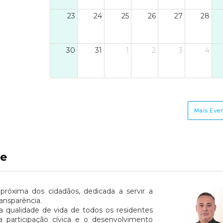
sclarecimentos e
23
24
25
26
27
28
ndidaturas na Junta de
reguesia de
mbeses.Aproveite este
30
31
1
2
3
4
oio e partilhe esta
nformação com quem
ssa beneficiar.
Mais Eve
e
próxima dos cidadãos, dedicada a servir a
ansparência.
a qualidade de vida de todos os residentes
participação cívica e o desenvolvimento