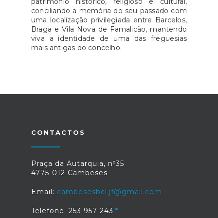
património histórico, religioso e cultural,
conciliando a memória do seu passado com
uma localização privilegiada entre Barcelos,
Braga e Vila Nova de Famalicão, mantendo
viva a identidade de uma das freguesias
mais antigas do concelho.
CONTACTOS
Praça da Autarquia, nº35
4775-012 Cambeses
Email:
cambesesbcl.jf@gmail.com
Telefone: 253 957 243