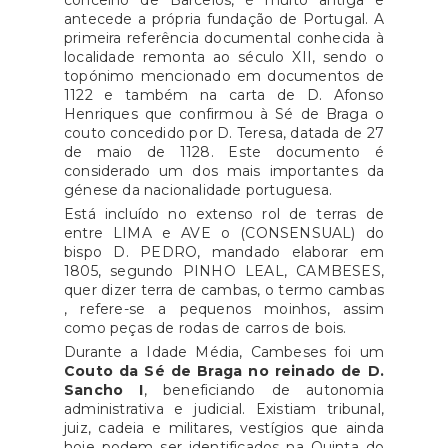
concelho de Barcelos, é muito antiga e
antecede a própria fundação de Portugal. A
primeira referência documental conhecida à
localidade remonta ao século XII, sendo o
topónimo mencionado em documentos de
1122 e também na carta de D. Afonso
Henriques que confirmou à Sé de Braga o
couto concedido por D. Teresa, datada de 27
de maio de 1128. Este documento é
considerado um dos mais importantes da
génese da nacionalidade portuguesa.
Está incluído no extenso rol de terras de
entre LIMA e AVE o (CONSENSUAL) do
bispo D. PEDRO, mandado elaborar em
1805, segundo PINHO LEAL, CAMBESES,
quer dizer terra de cambas, o termo cambas
, refere-se a pequenos moinhos, assim
como peças de rodas de carros de bois.
Durante a Idade Média, Cambeses foi um
Couto da Sé de Braga no reinado de D.
Sancho I
, beneficiando de autonomia
administrativa e judicial. Existiam tribunal,
juiz, cadeia e militares, vestígios que ainda
hoje podem ser identificados na Quinta do